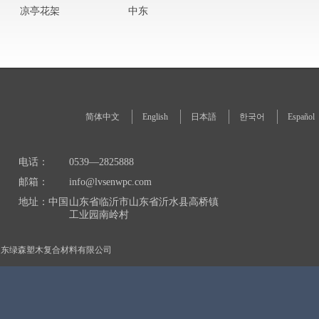
凉亭花架
中东
简体中文
English
日本語
한국어
Español
电话：
0539—2825888
邮箱：
info@lvsenwpc.com
地址：中国
山东省临沂市山东省沂水县高桥镇
工业园南岭村
山东绿森塑木复合材料有限公司