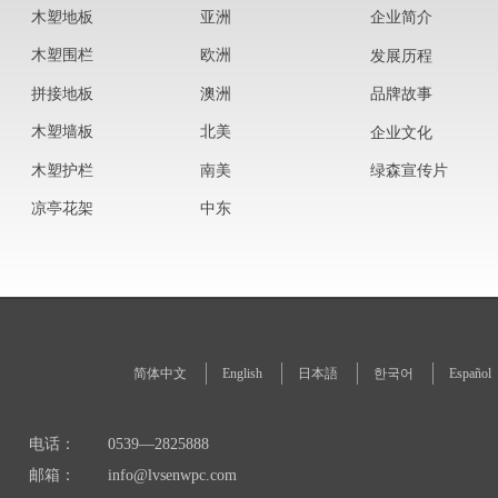
木塑地板
亚洲
企业简介
木塑围栏
欧洲
发展历程
拼接地板
澳洲
品牌故事
木塑墙板
北美
企业文化
木塑护栏
南美
绿森宣传片
凉亭花架
中东
简体中文
English
日本語
한국어
Español
电话：
0539—2825888
邮箱：
info@lvsenwpc.com