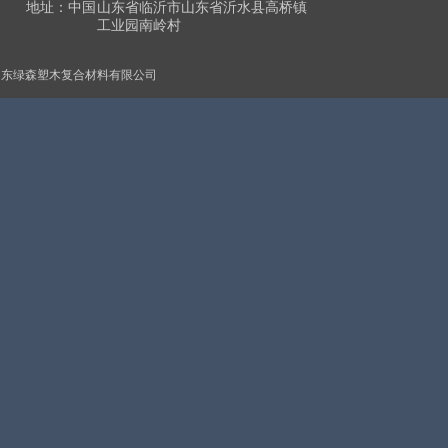
地址：中国
山东省临沂市山东省沂水县高桥镇
工业园南岭村
山东绿森塑木复合材料有限公司