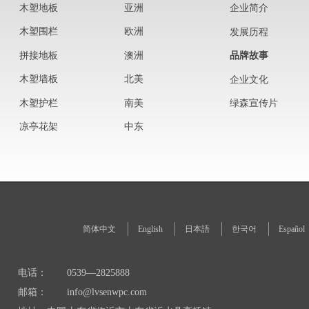
木塑地板
亚洲
企业简介
木塑围栏
欧洲
发展历程
拼接地板
澳洲
品牌故事
木塑墙板
北美
企业文化
木塑护栏
南美
绿森宣传片
凉亭花架
中东
简体中文
English
日本語
한국어
Español
电话：
0539—2825888
邮箱：
info@lvsenwpc.com