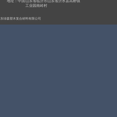
地址：中国
山东省临沂市山东省沂水县高桥镇
工业园南岭村
山东绿森塑木复合材料有限公司