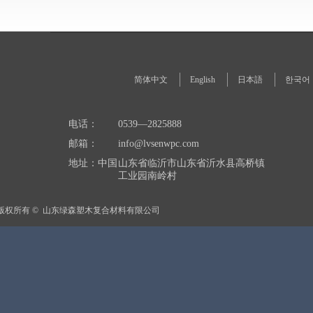
简体中文
English
日本語
한국어
电话：
0539—2825888
邮箱：
info@lvsenwpc.com
地址：中国
山东省临沂市山东省沂水县高桥镇
工业园南岭村
版权所有 © 
山东绿森塑木复合材料有限公司