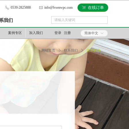
0539-2825888
info@lvsenwpc.com
ꁈ
在线订单
ꂅ
ꂘ
끀
系我们
끠
搜索
案例专区
加入我们
登录
注册
简体中文
ꀅ
网站首页
ꄲ
联系我们
ꄲ
需求咨询