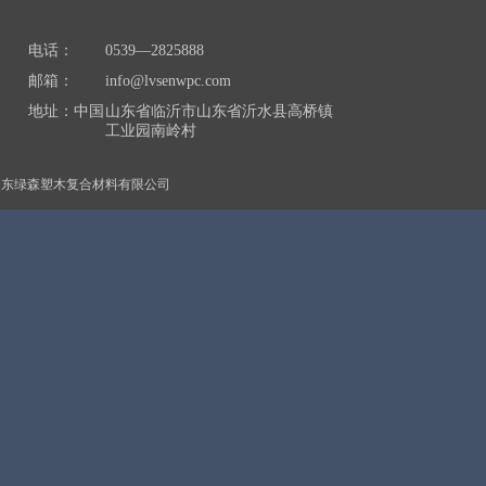
电话：
0539—2825888
邮箱：
info@lvsenwpc.com
地址：中国
山东省临沂市山东省沂水县高桥镇
工业园南岭村
山东绿森塑木复合材料有限公司