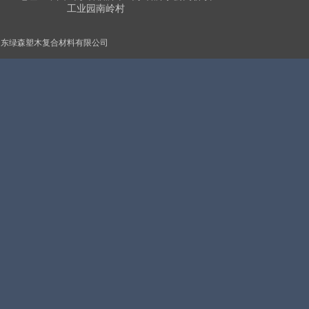
工业园南岭村
山东绿森塑木复合材料有限公司