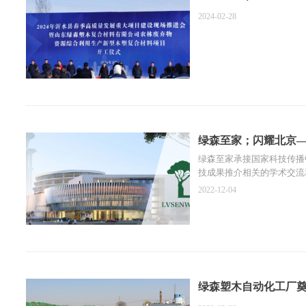
2024-02-28
绿森至家；闪耀北京
绿森至家承接国家科技传播
技成果推介相关的学术交流
和国际地位任重而道远。
2022-12-04
绿森塑木自动化工厂