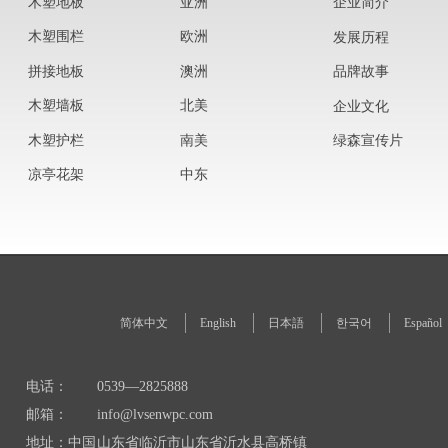
木塑地板
亚洲
企业简介
木塑围栏
欧洲
发展历程
拼接地板
澳洲
品牌故事
木塑墙板
北美
企业文化
木塑护栏
南美
绿森宣传片
凉亭花架
中东
简体中文
English
日本語
한국어
Español
电话：
0539—2825888
邮箱：
info@lvsenwpc.com
地址：中国
山东省临沂市山东省沂水县高桥镇