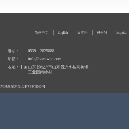
简体中文
English
日本語
한국어
Español
电话：
0539—2825888
邮箱：
info@lvsenwpc.com
地址：中国
山东省临沂市山东省沂水县高桥镇
工业园南岭村
山东绿森塑木复合材料有限公司