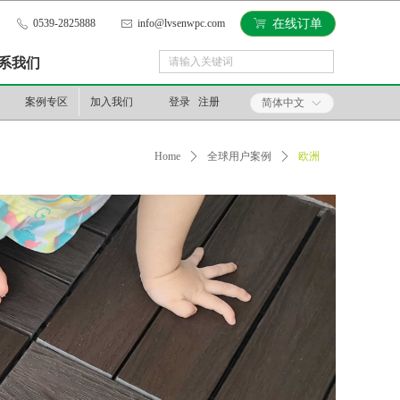
0539-2825888
info@lvsenwpc.com
ꁈ
在线订单
ꂅ
ꂘ
끀
系我们
끠
搜索
案例专区
加入我们
登录
注册
简体中文
ꀅ
Home
ꄲ
全球用户案例
ꄲ
欧洲