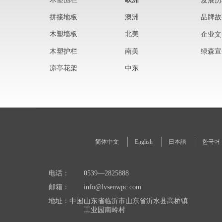
发展历
拼接地板
澳洲
品牌故
木塑墙板
北美
企业文
木塑护栏
南美
绿森宣
凉亭花架
中东
简体中文
English
日本語
한국어
电话：
0539—2825888
邮箱：
info@lvsenwpc.com
地址：中国
山东省临沂市山东省沂水县高桥镇
工业园南岭村