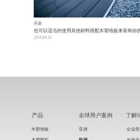
丹麦
也可以适当的使用其他材料搭配木塑地板来装饰你
台
2019-09-24
产品
全球用户案例
了解
木塑地板
亚洲
企业简
木塑围栏
欧洲