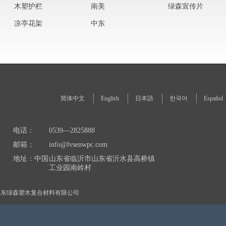
木塑护栏
南美
绿森宣传片
凉亭花架
中东
简体中文
English
日本語
한국어
Español
电话：
0539—2825888
邮箱：
info@lvsenwpc.com
地址：中国
山东省临沂市山东省沂水县高桥镇
工业园南岭村
山东绿森塑木复合材料有限公司