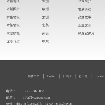
木塑地板
亚洲
企业简介
木塑围栏
欧洲
发展历程
拼接地板
澳洲
品牌故事
木塑墙板
北美
企业文化
木塑护栏
南美
绿森宣传片
凉亭花架
中东
简体中文
English
日本語
한국어
Español
电话：
0539—2825888
邮箱：
info@lvsenwpc.com
地址：中国
山东省临沂市山东省沂水县高桥镇