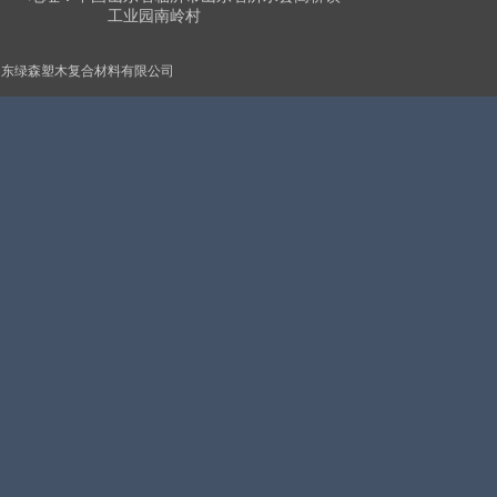
工业园南岭村
山东绿森塑木复合材料有限公司