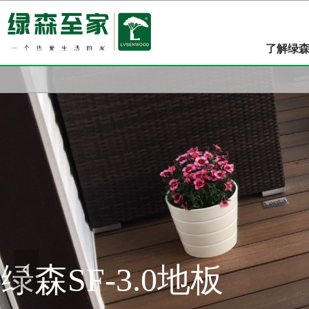
了解绿
绿森SF-3.0地板
넳